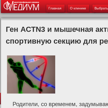
Главное меню
ос
Главная
О клинике
Выбрать
со
Ген ACTN3 и мышечная акт
спортивную секцию для ре
Родители, со временем, задумывают