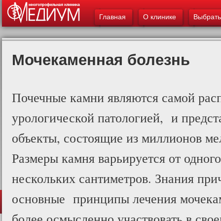
Главное меню
ос
Главная
О клинике
Выбрать
со
Мочекаменная болезнь
Почечные камни являются самой рас
урологической патологией, и предст
объекты, состоящие из миллионов ме
Размеры камня варьируется от одног
нескольких сантиметров. Знания при
основные принципы лечения мочека
более осмысленно участвовать в сво