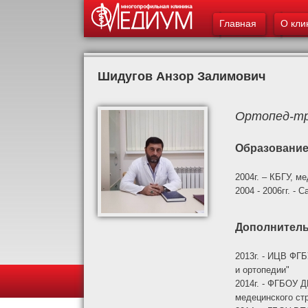
Главное меню
Главная
О кли
Шидугов Анзор Залимович
Ортопед-т
Образовани
2004г. – КБГУ, м
2004 - 2006гг. -
Дополнитель
2013г. - ИЦВ ФГ
и ортопедии"
2014г. - ФГБОУ 
медецинского ст