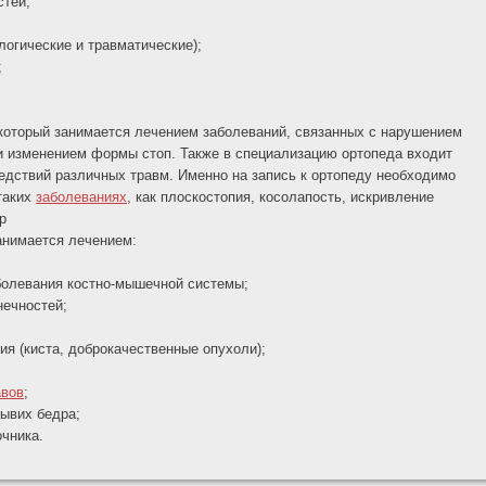
стей;
логические и травматические);
;
 который занимается лечением заболеваний, связанных с нарушением
 и изменением формы стоп. Также в специализацию ортопеда входит
едствий различных травм. Именно на запись к ортопеду необходимо
таких
заболеваниях
, как плоскостопия, косолапость, искривление
р
занимается лечением:
болевания костно-мышечной системы;
нечностей;
гия (киста, доброкачественные опухоли);
авов
;
вывих бедра;
очника.