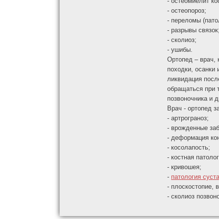
- остеомиелит ко
- остеопороз;
- переломы (пато
- разрывы связок
- сколиоз;
- ушибы.
Ортопед – врач,
походки, осанки
ликвидация посл
обращаться при 
позвоночника и д
Врач - ортопед 
- артрограноз;
- врожденные за
- деформация ко
- косолапость;
- костная патоло
- кривошея;
-
патология суст
- плоскостопие, 
- сколиоз позвон