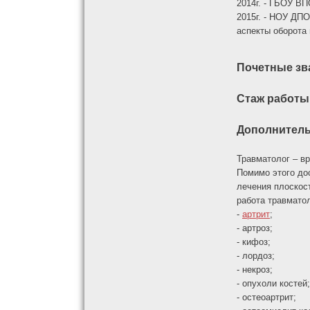
2014г. - ГБОУ ВП
2015г. - НОУ ДП
аспекты оборота
Почетные зв
Стаж работы
Дополнител
Травматолог – в
Помимо этого до
лечения плоскос
работа травмато
-
артрит
;
- артроз;
- кифоз;
- лордоз;
- некроз;
- опухоли костей;
- остеоартрит;