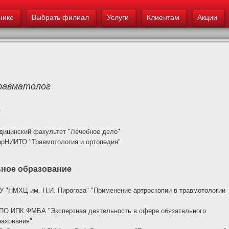
основному
нике
Выбрать филиал
содержанию
Услуги
Клиентам
Акции
равматолог
е
едицинский факультет "Лечебное дело"
 СарНИИТО "Травмотология и ортопедия"
ное образование
БУ "НМХЦ им. Н.И. Пирогова" "Применение артроскопии в травмотологии
ДПО ИПК ФМБА "Экспертная деятельность в сфере обязательного
рахования"