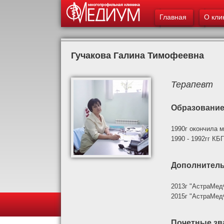
Главное меню
Главная
О кли
Гучакова Галина Тимофеевна
Терапевт
Образовани
1990г окончила 
1990 - 1992гг КБ
Дополнитель
2013г "АстраМед
2015г "АстраМед
Почетные зв