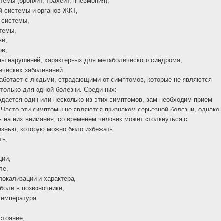
емы (бронхит, трахеит, пневмония),
 системы и органов ЖКТ,
 системы,
темы,
ви,
ов,
пы нарушений, характерных для метаболического синдрома,
ических заболеваний.
работает с людьми, страдающими от симптомов, которые не являются
только для одной болезни. Среди них:
юдается один или несколько из этих симптомов, вам необходим прием
. Часто эти симптомы не являются признаком серьезной болезни, однако
ь на них внимания, со временем человек может столкнуться с
езнью, которую можно было избежать.
ть,
ции,
ле,
локализации и характера,
боли в позвоночнике,
емпература,
стояние,