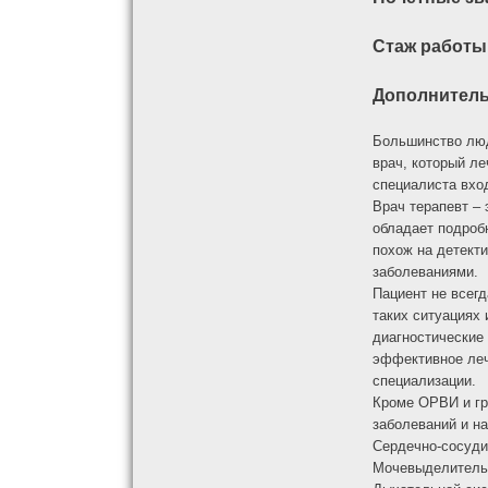
Стаж работы
Дополнител
Большинство люд
врач, который ле
специалиста вхо
Врач терапевт –
обладает подроб
похож на детект
заболеваниями.
Пациент не всегд
таких ситуациях 
диагностические 
эффективное леч
специализации.
Кроме ОРВИ и гр
заболеваний и н
Сердечно-сосуди
Мочевыделитель