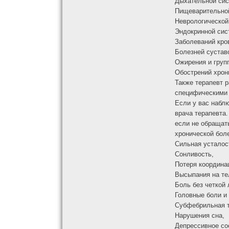
Дыхательной сист
Пищеварительной
Неврологической
Эндокринной сис
Заболеваний кро
Болезней сустав
Ожирения и груп
Обострений хрон
Также терапевт 
специфическими 
Если у вас набл
врача терапевта
если не обращат
хронической бол
Сильная усталос
Сонливость,
Потеря координа
Высыпания на те
Боль без четкой 
Головные боли и 
Субфебрильная т
Нарушения сна,
Депрессивное со