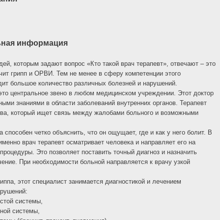
ьная информация
ей, которым задают вопрос «Кто такой врач терапевт», отвечают – это
чит грипп и ОРВИ. Тем не менее в сферу компетенции этого
дит большое количество различных болезней и нарушений.
 это центральное звено в любом медицинском учреждении. Этот доктор
ными знаниями в области заболеваний внутренних органов. Терапевт
ива, который ищет связь между жалобами больного и возможными
а способен четко объяснить, что он ощущает, где и как у него болит. В
именно врач терапевт осматривает человека и направляет его на
процедуры. Это позволяет поставить точный диагноз и назначить
ение. При необходимости больной направляется к врачу узкой
иппа, этот специалист занимается диагностикой и лечением
арушений:
стой системы,
ной системы,