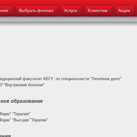
основному
нике
Выбрать филиал
содержанию
Услуги
Клиентам
Акции
е
медецинский факультет КБГУ по специальности "Лечебное дело"
ГУ "Внутренние болезни"
ное образование
Фарм" "Терапия"
Фарм" "Высшая "Терапия"
ания