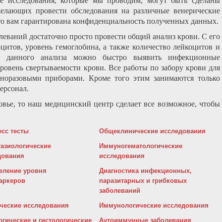
се исследования, которые мы проводим, могут быть сделаны
желающих провести обследования на различные венерические
 то вам гарантирована конфиденциальность полученных данных.
леваний достаточно просто провести общий анализ крови. С его
цитов, уровень гемоглобина, а также количество лейкоцитов и
ю данного анализа можно быстро выявить инфекционные
уровень свертываемости крови. Все работы по забору крови для
дноразовыми приборами. Кроме того этим занимаются только
ерсонал.
овье, то наш медицинский центр сделает все возможное, чтобы
есс тесты
Общеклинические исследования
тазиологические
Иммуногематологические
дования
исследования
еление уровня
Диагностика инфекционных,
аркеров
паразитарных и грибковых
заболеваний
ические исследования
Иммунологические исследования
гические и гистологические
Аутоиммунные заболевания