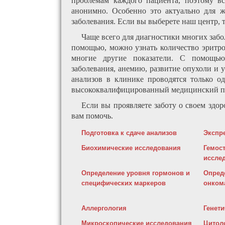
проблемам каждого пациента, поэтому в
анонимно. Особенно это актуально для 
заболевания. Если вы выберете наш центр,
Чаще всего для диагностики многих забо
помощью, можно узнать количество эритро
многие другие показатели. С помощь
заболевания, анемию, развитие опухоли и 
анализов в клинике проводятся только о
высококвалифицированный медицинский п
Если вы проявляете заботу о своем здор
вам помочь.
Подготовка к сдаче анализов
Экспр
Биохимические исследования
Гемос
иссле
Определение уровня гормонов и
Опред
специфических маркеров
онком
Аллергология
Генет
Микроскопические исследования
Цитоло