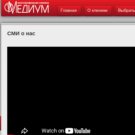
Главное меню
ос
Главная
О клинике
Выбрать
со
СМИ о нас