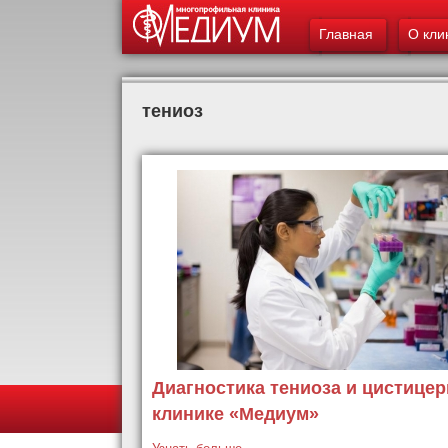
Главное меню
Главная
О кли
тениоз
Диагностика тениоза и цистицер
клинике «Медиум»