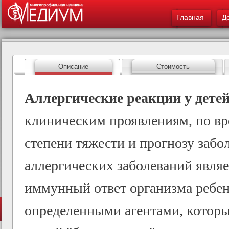
Меню - Детская 
ос
Главная
со
Д
Описание
Стоимость
Аллергические реакции у дете
клиническим проявлениям, по вр
степени тяжести и прогнозу заб
аллергических заболеваний явля
иммунный ответ организма ребенк
определенными агентами, которы