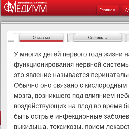
Меню - Детская 
ос
Главная
со
Д
Описание
Стоимость
У многих детей первого года жизни
функционирования нервной системы
это явление называется перинаталь
Обычно оно связано с кислородным 
мозга, возникшего под влиянием не
воздействующих на плод во время б
быть острые инфекционные заболева
выкидыша, токсикозы, прием лекарс