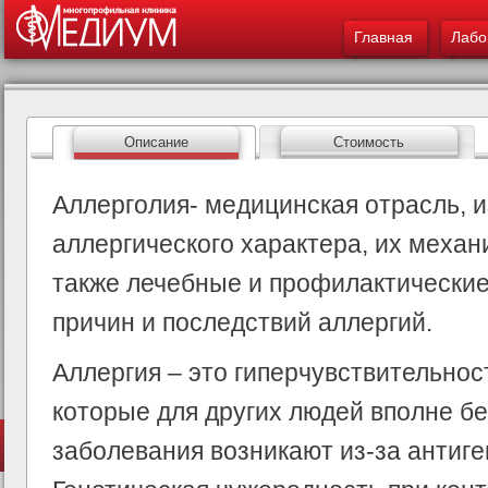
Меню - Лабораторн
ос
Главная
Лабо
со
Описание
Стоимость
Аллерголия- медицинская отрасль, 
аллергического характера, их механ
также лечебные и профилактические
причин и последствий аллергий.
Аллергия – это гиперчувствительно
которые для других людей вполне б
заболевания возникают из-за антиге