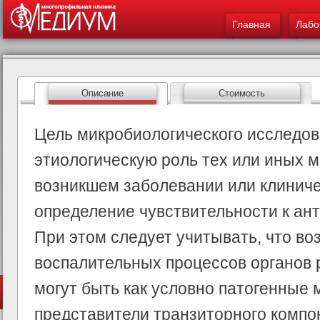
Меню - Лабораторн
ос
Главная
Лабо
со
Описание
Стоимость
Цель микробиологического исследо
этиологическую роль тех или иных 
возникшем заболевании или клиниче
определение чувствительности к а
При этом следует учитывать, что во
воспалительных процессов органов
могут быть как условно патогенные
представители транзиторного комп