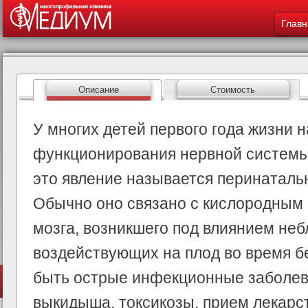
Меню -
ос
Главн
со
Описание
Стоимость
У многих детей первого года жизни
функционирования нервной системы
это явление называется перинаталь
Обычно оно связано с кислородным 
мозга, возникшего под влиянием не
воздействующих на плод во время б
быть острые инфекционные заболева
выкидыша, токсикозы, прием лекарс