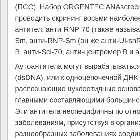
(ПСС). Набор ORGENTEC ANAscrecn
проводить скрининг восьми наибол
антител: aнти-RNP-70 (также называ
Sm, анти-RNP-Sm (он же анти-Ul-snR
B, анти-Scl-70, анти-центромер В и а
Аутоантитела могут вырабатываться
(dsDNA), или к одноцепочечной ДНК 
распознающие нуклеотидные основа
главными составляющими большинст
Эти антитела неспецифичны по отн
заболеваниям, присутствуя в органи
разнообразных заболеваниях соедин