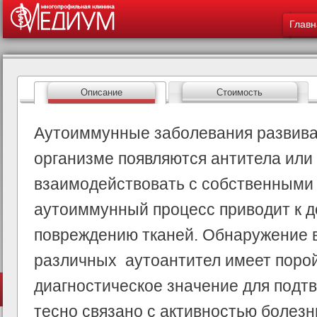
Меню -
ос
Главн
со
Описание
Стоимость
Аутоиммунные заболевания развивают
организме появляются антитела или 
взаимодействовать с собственными
аутоиммунный процесс приводит к 
повреждению тканей. Обнаружение в
различных аутоантител имеет пор
диагностическое значение для подт
тесно связано с активностью болезн