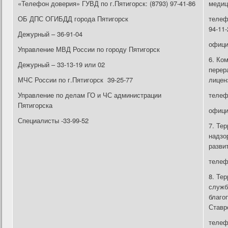
«Телефон доверия» ГУВД по г.Пятигорск: (8793) 97-41-86
медиц
ОБ ДПС ОГИБДД города Пятигорск
телефо
94-11-
Дежурный – 36-91-04
офици
Управление МВД России по городу Пятигорск
6. Ко
Дежурный – 33-13-19 или 02
перер
МЧС России по г.Пятигорск 39-25-77
лицен
Управление по делам ГО и ЧС администрации
телефо
Пятигорска
офици
Специалисты -33-99-52
7. Те
надзо
разви
телеф
8. Те
служб
благо
Ставр
телефо