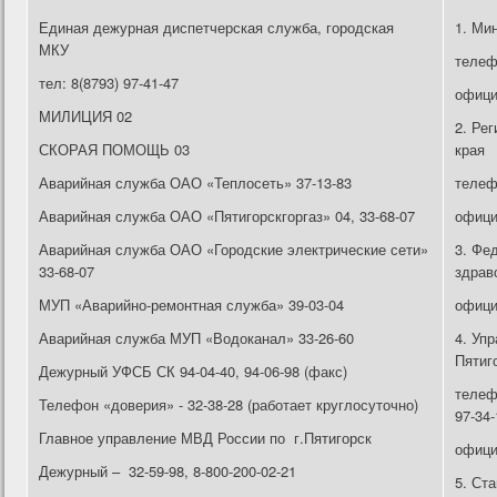
Единая дежурная диспетчерская служба, городская
1. Ми
МКУ
телефо
тел: 8(8793) 97-41-47
офици
МИЛИЦИЯ 02
2. Ре
СКОРАЯ ПОМОЩЬ 03
края
Аварийная служба ОАО «Теплосеть» 37-13-83
телефо
Аварийная служба ОАО «Пятигорскгоргаз» 04, 33-68-07
офици
Аварийная служба ОАО «Городские электрические сети»
3. Фе
33-68-07
здрав
МУП «Аварийно-ремонтная служба» 39-03-04
офици
Аварийная служба МУП «Водоканал» 33-26-60
4. Уп
Пятиг
Дежурный УФСБ СК 94-04-40, 94-06-98 (факс)
телефо
Телефон «доверия» - 32-38-28 (работает круглосуточно)
97-34-
Главное управление МВД России по г.Пятигорск
офици
Дежурный – 32-59-98, 8-800-200-02-21
5. Ст