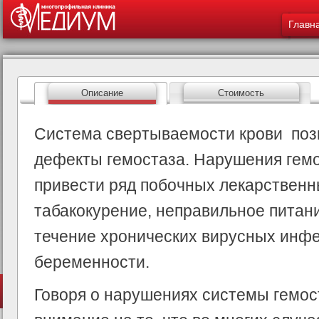
Меню - 
ос
Главн
со
Описание
Стоимость
Система свертываемости крови поз
дефекты гемостаза. Нарушения гемо
привести ряд побочных лекарственн
табакокурение, неправильное питан
течение хронических вирусных инфе
беременности.
Говоря о нарушениях системы гемос