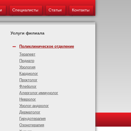
и
Специалисты
Статьи
Контакты
Услуги филиала
Поликлиническое отделение
Терапевт
Педиатр
Урология
Кардиолог
Проктолог
Флеболог
Алерголог-иммунолог
Невролог
Уролог-андролог
Дерматолог
Гирудотерапия
Озонотерапия