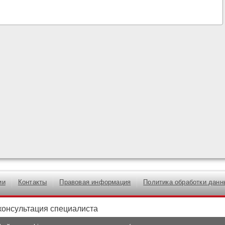
ии
Контакты
Правовая информация
Политика обработки данн
консультация специалиста
акомительной и не может быть использована для самостоятельного лече