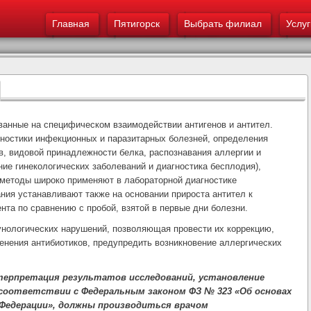
Меню - Пятигорск
основному
Главная
Пятигорск
содержанию
Выбрать филиал
Услуг
ванные на специфическом взаимодействии антигенов и антител.
ностики инфекционных и паразитарных болезней, определения
ов, видовой принадлежности белка, распознавания аллергии и
ие гинекологических заболеваний и диагностика бесплодия),
методы широко применяют в лабораторной диагностике
ния устанавливают также на основании прироста антител к
нта по сравнению с пробой, взятой в первые дни болезни.
нологических нарушений, позволяющая провести их коррекцию,
енения антибиотиков, предупредить возникновение аллергических
терпретация результатов исследований, установление
в соответствии с Федеральным законом ФЗ № 323 «Об основах
 Федерации», должны производиться врачом