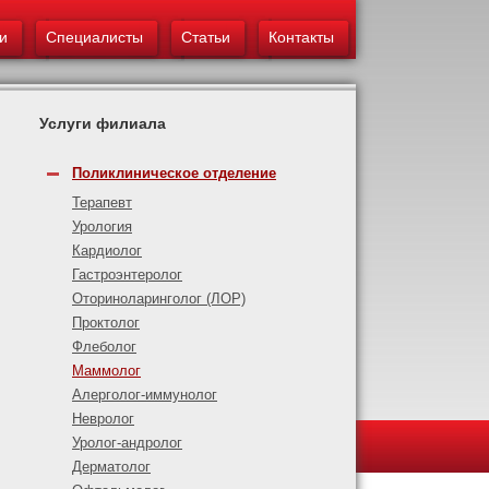
и
Специалисты
Статьи
Контакты
Услуги филиала
Поликлиническое отделение
Терапевт
Урология
Кардиолог
Гастроэнтеролог
Оториноларинголог (ЛОР)
Проктолог
Флеболог
Маммолог
Алерголог-иммунолог
Невролог
Уролог-андролог
Дерматолог