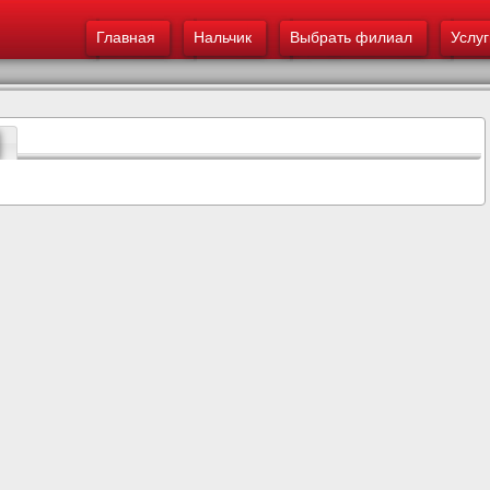
Меню - Нальчик - Главный корпус
основному
Главная
содержанию
Нальчик
Выбрать филиал
Услуг