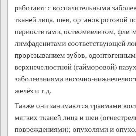
работают с воспалительными заболев
тканей лица, шеи, органов ротовой п
периоститами, остеомиелитом, флегм
лимфаденитами соответствующей ло
прорезыванием зубов, одонтогенным
верхнечелюстной (гайморовой) пазу
заболеваниями височно-нижнечелюст
желёз и т.д.
Также они занимаются травмами кост
мягких тканей лица и шеи (огнестре
повреждениями); опухолями и опух